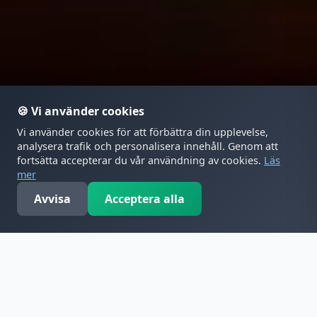
🍪 Vi använder cookies
Vi använder cookies för att förbättra din upplevelse,
analysera trafik och personalisera innehåll. Genom att
fortsätta accepterar du vår användning av cookies.
Läs
Restaurangen är stängd just nu.
mer
STÄNGT
Avvisa
Acceptera alla
Mitt konto
Meny
Öppettider
Kontakt
Varukorg
Reale (nr. 19) – Oxfilé Pizzor
Hem
›
Meny
›
Oxfilé Pizzor
›
Reale (nr. 19)
Oxfilé, rödlök, Milano salami, gorgonzola
MENY
Pris: 125.00 kr.
Mer från Oxfilé Pizzor
Ciao Ciao(utbakad)(nr. 17)