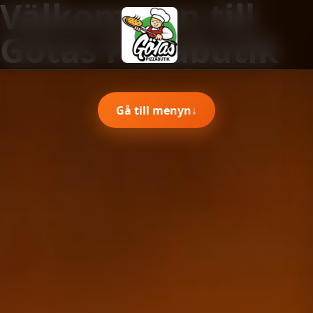
Välkommen till
Götas Pizzabutik
Gå till menyn
↓