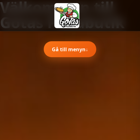
Välkommen till
Götas Pizzabutik
Gå till menyn
↓