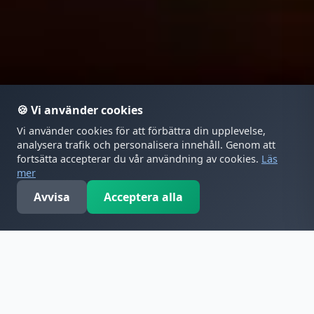
🍪 Vi använder cookies
Vi använder cookies för att förbättra din upplevelse,
analysera trafik och personalisera innehåll. Genom att
fortsätta accepterar du vår användning av cookies.
Läs
mer
ÖPPET
Avvisa
Acceptera alla
Mitt konto
Meny
Öppettider
Kontakt
Varukorg
Florens pizza – Pizza med husets tomatsås & svensk ost
Hem
›
Meny
›
Pizza med husets tomatsås & svensk ost
›
Flo
Tomat, ost, spenat, soltorkade tomater, vitlökssås
MENY
Pris: 125.00 kr.
Mer från Pizza med husets tomatsås & svensk ost
Margherita