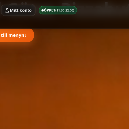
 Götas Pizzabu
Mitt konto
ÖPPET
(11:30-22:00)
 till menyn
↓