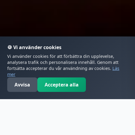
🍪 Vi använder cookies
Vi använder cookies för att förbättra din upplevelse,
analysera trafik och personalisera innehåll. Genom att
fortsätta accepterar du vår användning av cookies.
Läs
Restaurangen är stängd just nu.
mer
STÄNGT
Avvisa
Acceptera alla
Mitt konto
Meny
Öppettider
Kontakt
Varukorg
Prosciutto crudo e pesto (nr. 32) – Pizza con Mozzarella
Hem
›
Meny
›
Pizza con Mozzarella
›
Prosciutto crudo e pest
Lufttorkad prosciutto, pesto
MENY
Pris: 130.00 kr.
Mer från Pizza con Mozzarella
Bufalotta e basilico (nr. 27)