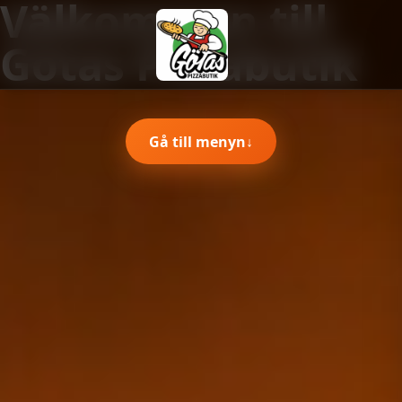
Välkommen till
Götas Pizzabutik
Gå till menyn
↓